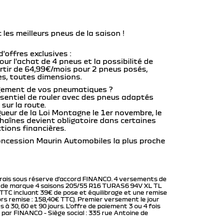
 les meilleurs pneus de la saison !
'offres exclusives :
r l'achat de 4 pneus et la possibilité de
artir de 64,99€/mois pour 2 pneus posés,
es, toutes dimensions.
ngement de vos pneumatiques ?
ssentiel de rouler avec des pneus adaptés
sur la route.
igueur de la Loi Montagne le 1er novembre, le
chaînes devient obligatoire dans certaines
tions financières.
ncession Maurin Automobiles la plus proche
 frais sous réserve d’accord FINANCO. 4 versements de
 de marque 4 saisons 205/55 R16 TURAS6 94V XL TL
 TTC incluant 39€ de pose et équilibrage et une remise
rs remise : 158,40€ TTC). Premier versement le jour
 à 30, 60 et 90 jours. L’offre de paiement 3 ou 4 fois
par FINANCO - Siège social : 335 rue Antoine de