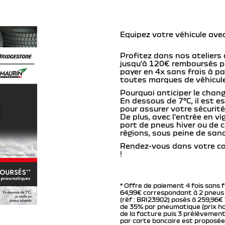
Equipez votre véhicule avec
Profitez dans nos ateliers d
jusqu'à 120€ remboursés pou
payer en 4x sans frais à p
toutes marques de véhicul
Pourquoi anticiper le cha
En dessous de 7°C, il est e
pour assurer votre sécurité 
De plus, avec l'entrée en v
port de pneus hiver ou de 
régions, sous peine de sanc
Rendez-vous dans votre co
!
* Offre de paiement 4 fois sans
64,99€ correspondant à 2 pneus
(réf : BRI23902) posés à 259,96€
de 35% par pneumatique (prix ho
de la facture puis 3 prélèvements
par carte bancaire est proposée 