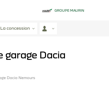
GROUPE MAURIN
La concession
e garage Dacia
age Dacia Nemours